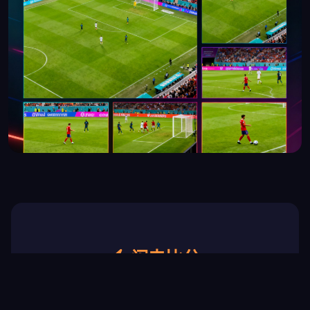
闪电比分
实时滚动更新 · 进球弹窗提醒 · 3秒延迟