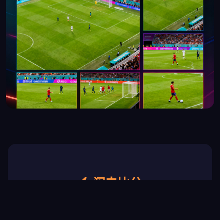
闪电比分
实时滚动更新 · 进球弹窗提醒 · 3秒延迟