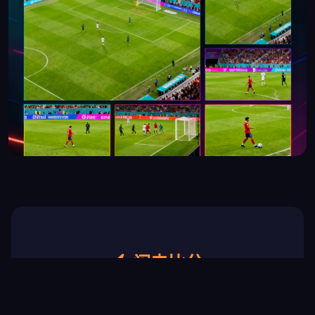
闪电比分
实时滚动更新 · 进球弹窗提醒 · 3秒延迟